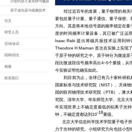
小型钙原子束光钟与铷原
子光钟
原子滤光器与稳频技术
经过近百年的发展，量子物理的相关
要包括量子计量、量子通信、量子保密、
论文
方向。其是将本地信号源的频率锁定在量
研究人员
度的时间频率计量设备，其已被广泛运用于航
Isaac Rabi 提出将磁共振技术运用
活动/会议
Theodore H.Maiman 首次在实
招聘/招生
于原子钟的研究之中。原子钟分为微波原
段比微波段信号频率高出4~5个量级，从
相册
今实验证明也确实如此。
到目前为止，全球已有几十家科研机构
联系我们
国家标准与技术研究院（NIST）、天体物
国的联邦物理技术研究院（PTB），澳
究院、清华大学、华东师范大学、北京大学等
年实现世界上不确定度最低的铝离子光钟，
-18
钟，不确定度都达到10
量级。
北京大学信息科学技术学院量子电子所的OFS小组
力于光钟的研究。小组研究方向包括小型