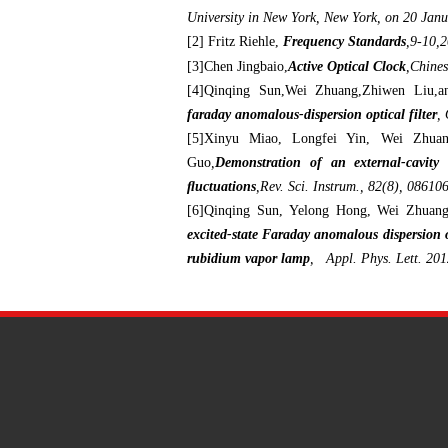
University in New York, New York, on 20 Jan
[2
] Fritz Riehle,
Frequency Standards
,9-10,
[3]
Chen Jingbaio,
Active Optical Clock
,Chines
[4]Qinqing Sun,Wei Zhuang,Zhiwen Liu,an
faraday anomalous-dispersion optical filter
,
[5]Xinyu Miao, Longfei Yin, Wei Zhua
Guo
,
Demonstration of an external-cavity
ﬂuctuations
,Rev. Sci. Instrum., 82(8), 08610
[6]Qinqing Sun, Yelong Hong, Wei Zhuan
excited-state Faraday anomalous dispersion o
rubidium vapor lamp
,
Ap
pl
. Phys. Lett. 2