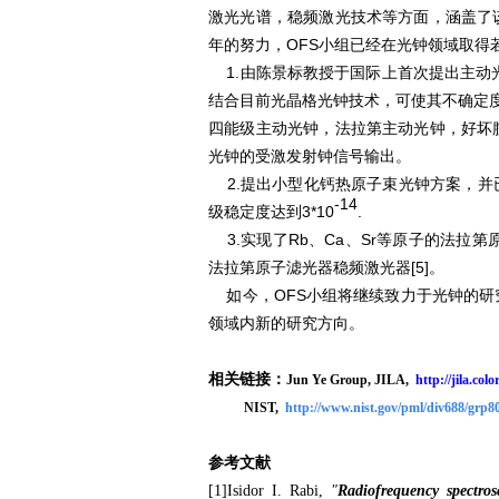
激光光谱，稳频激光技术等方面，涵盖了
年的努力，OFS小组已经在光钟领域取得
1.由陈景标教授于国际上首次提出主动光
结合目前光晶格光钟技术，可使其不确定
四能级主动光钟，法拉第主动光钟，好坏
光钟的受激发射钟信号输出。
2.提出小型化钙热原子束光钟方案，并
-14
级稳定度达到3*10
.
3.实现了Rb、Ca、Sr等原子的法拉第原子
法拉第原子滤光器稳频激光器[5]。
如今，OFS小组将继续致力于光钟的
领域内新的研究方向。
相关链接：
Jun Ye Group, JILA,
http://jila.c
NIST,
http://www.nist.gov/pml/div688/grp8
参考文献
[1]
Isidor I. Rabi,
"
Radiofrequency spectros